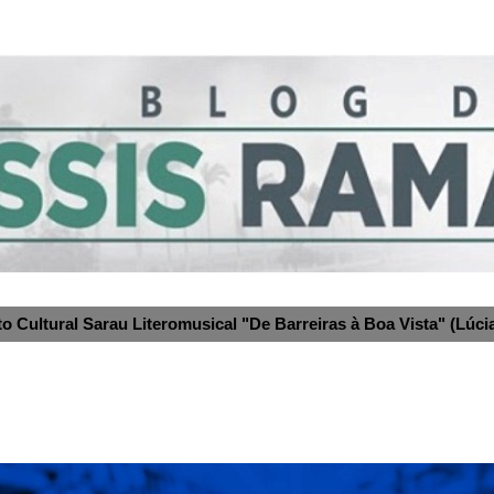
to Cultural Sarau Literomusical "De Barreiras à Boa Vista" (Lúcia