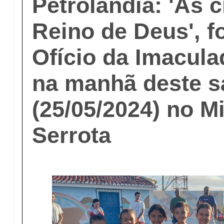
Petrolândia: 'As c
Reino de Deus', f
Ofício da Imacul
na manhã deste 
(25/05/2024) no M
Serrota