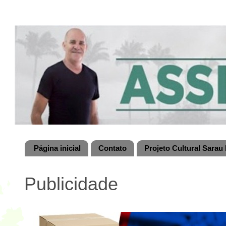
Página inicial
Contato
Projeto Cultural Sarau 
Publicidade