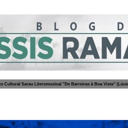
to Cultural Sarau Literomusical "De Barreiras à Boa Vista" (Lúcia