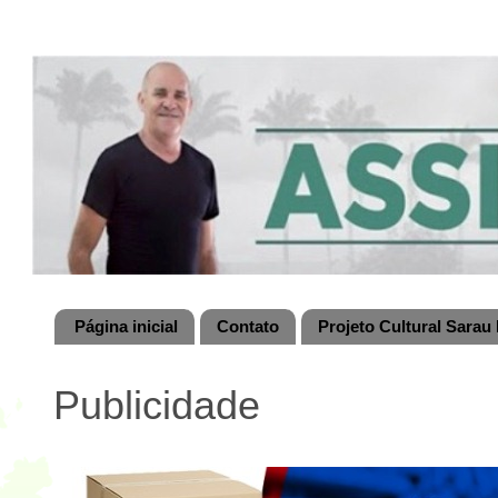
Página inicial
Contato
Projeto Cultural Sarau 
Publicidade