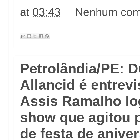
at
03:43
Nenhum come
Petrolândia/PE: D
Allancid é entrev
Assis Ramalho lo
show que agitou p
de festa de anive