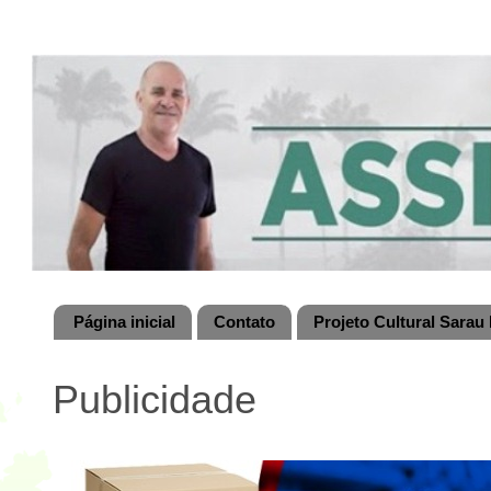
Página inicial
Contato
Projeto Cultural Sarau 
Publicidade