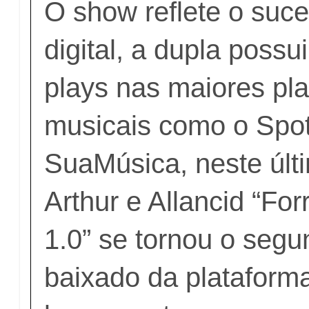
O show reflete o su
digital, a dupla possu
plays nas maiores pl
musicais como o Spot
SuaMúsica, neste últ
Arthur e Allancid “Fo
1.0” se tornou o segu
baixado da plataform