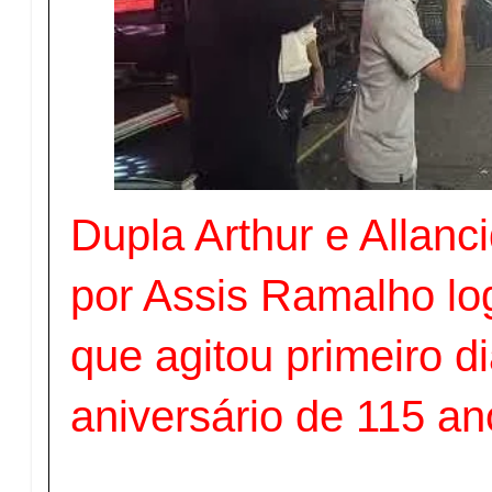
Dupla Arthur e Allanc
por Assis Ramalho l
que agitou primeiro di
aniversário de 115 a