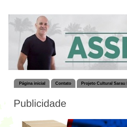
Página inicial
Contato
Projeto Cultural Sarau 
Publicidade