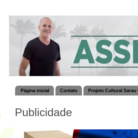
Página inicial
Contato
Projeto Cultural Sarau 
Publicidade