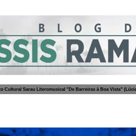
to Cultural Sarau Literomusical "De Barreiras à Boa Vista" (Lúcia