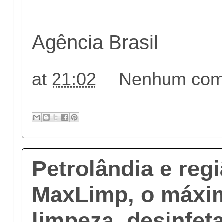
Agência Brasil
at
21:02
Nenhum come
Petrolândia e reg
MaxLimp, o máxi
limpeza, desinfet