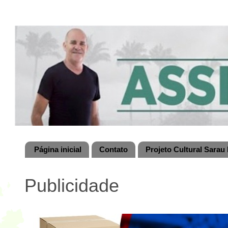
Página inicial
Contato
Projeto Cultural Sarau 
Publicidade