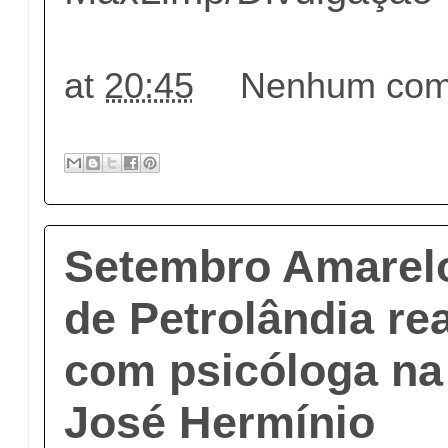
at
20:45
Nenhum come
Setembro Amarelo
de Petrolândia rea
com psicóloga n
José Hermínio