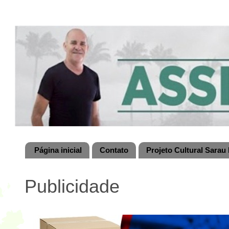
Página inicial
Contato
Projeto Cultural Sarau 
Publicidade