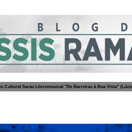
to Cultural Sarau Literomusical "De Barreiras à Boa Vista" (Lúcia