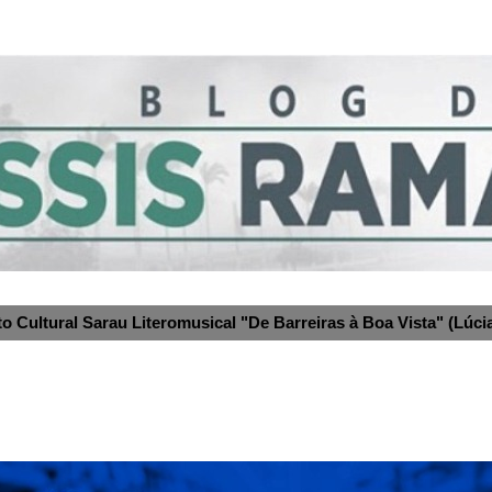
to Cultural Sarau Literomusical "De Barreiras à Boa Vista" (Lúcia