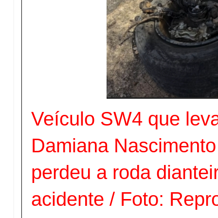
Veículo SW4 que leva
Damiana Nascimento 
perdeu a roda diante
acidente / Foto: Rep