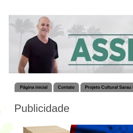
Página inicial
Contato
Projeto Cultural Sarau 
Publicidade