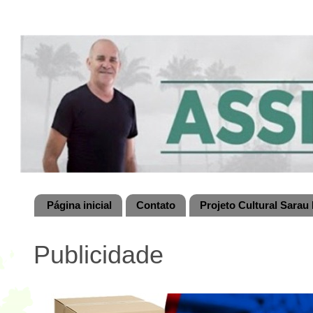
Página inicial
Contato
Projeto Cultural Sarau 
Publicidade