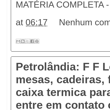
MATÉRIA COMPLETA - c
at
06:17
Nenhum come
Petrolândia: F F 
mesas, cadeiras, 
caixa termica par
entre em contato