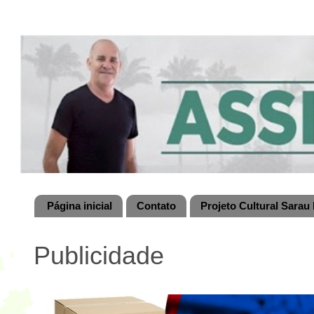
Página inicial
Contato
Projeto Cultural Sarau 
Publicidade