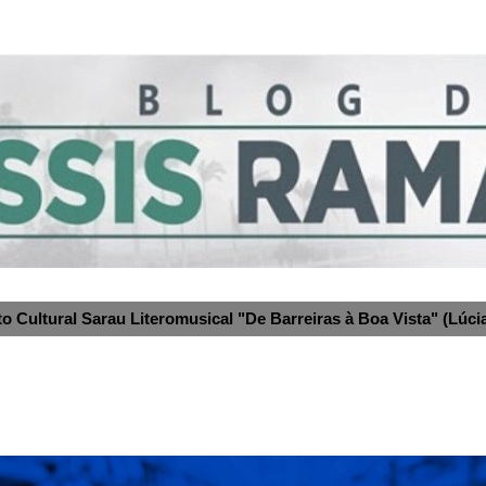
to Cultural Sarau Literomusical "De Barreiras à Boa Vista" (Lúcia