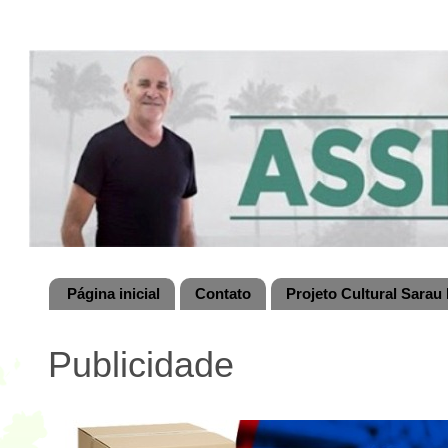
Página inicial
Contato
Projeto Cultural Sarau 
Publicidade