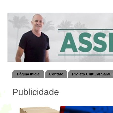
Página inicial
Contato
Projeto Cultural Sarau 
Publicidade