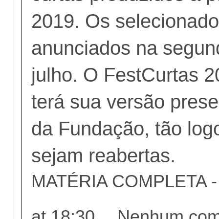
2019. Os selecionado
anunciados na segun
julho. O FestCurtas
terá sua versão pres
da Fundação, tão log
sejam reabertas.
MATÉRIA COMPLETA - c
at
18:30
Nenhum come