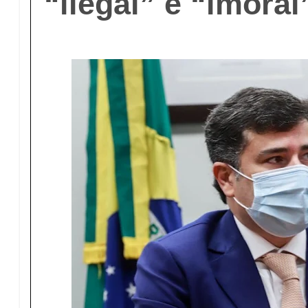
“ilegal” e “imoral