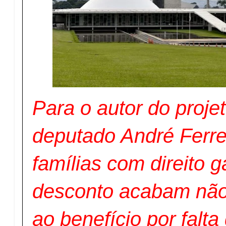
Para o autor do projet
deputado André Ferre
famílias com direito g
desconto acabam não
ao benefício por falta