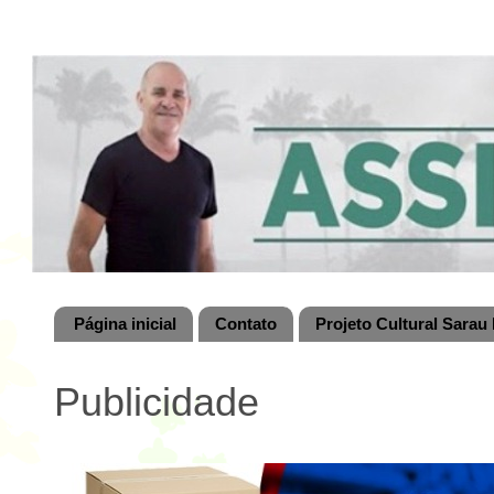
Página inicial
Contato
Projeto Cultural Sarau 
Publicidade