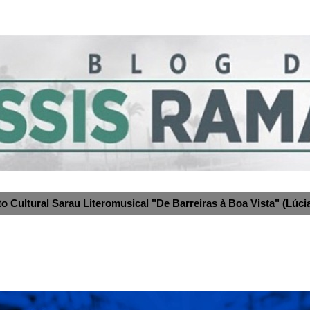
to Cultural Sarau Literomusical "De Barreiras à Boa Vista" (Lúcia