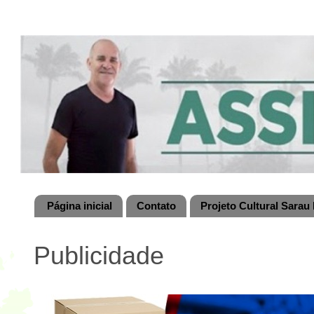
Página inicial
Contato
Projeto Cultural Sarau 
Publicidade