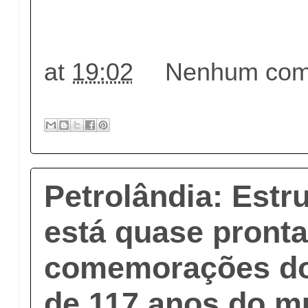
at
19:02
Nenhum come
Petrolândia: Estr
está quase pronta
comemorações do
de 117 anos do mu