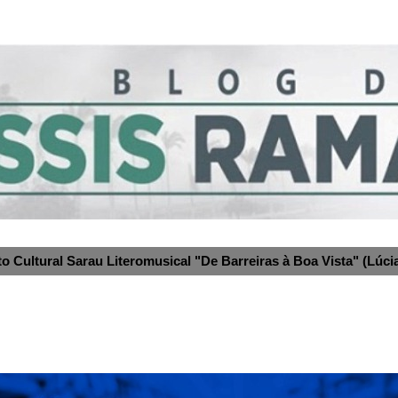
to Cultural Sarau Literomusical "De Barreiras à Boa Vista" (Lúcia