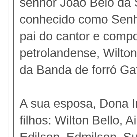
senhor João Belo da 
conhecido como Senh
pai do cantor e compo
petrolandense, Wilton
da Banda de forró Ga
A sua esposa, Dona I
filhos: Wilton Bello, A
Edilson, Edmilson, Su