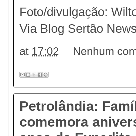
Foto/divulgação: Wilt
Via Blog Sertão New
at
17:02
Nenhum come
Petrolândia: Famí
comemora anivers