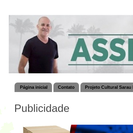
Página inicial
Contato
Projeto Cultural Sarau 
Publicidade