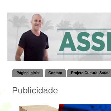
Página inicial
Contato
Projeto Cultural Sarau 
Publicidade