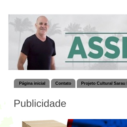
Página inicial
Contato
Projeto Cultural Sarau 
Publicidade