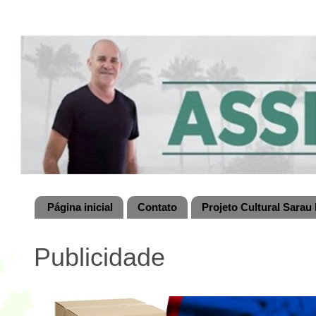
Página inicial
Contato
Projeto Cultural Sarau 
Publicidade