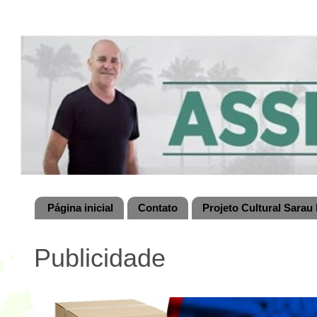
Página inicial
Contato
Projeto Cultural Sarau 
Publicidade