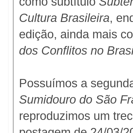
como subtítulo
Subte
Cultura Brasileira
, en
edição, ainda mais c
dos Conflitos no Brasi
Possuímos a segund
Sumidouro do São Fr
reproduzimos um tre
postagem de 24/03/2