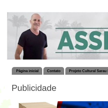
Página inicial
Contato
Projeto Cultural Sarau 
Publicidade