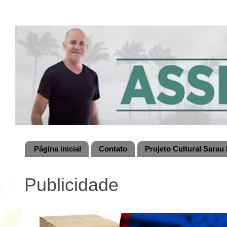
Página inicial
Contato
Projeto Cultural Sarau 
Publicidade