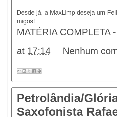
Desde já, a MaxLimp deseja um Feliz
migos!
MATÉRIA COMPLETA - c
at
17:14
Nenhum come
Petrolândia/Glóri
Saxofonista Rafae