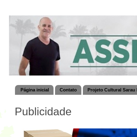
Página inicial
Contato
Projeto Cultural Sarau 
Publicidade