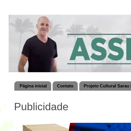
Página inicial
Contato
Projeto Cultural Sarau 
Publicidade