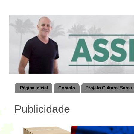
Página inicial
Contato
Projeto Cultural Sarau 
Publicidade