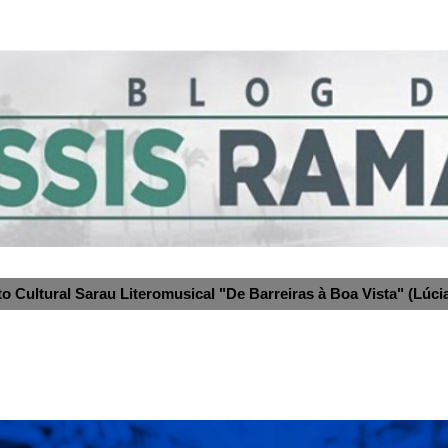
to Cultural Sarau Literomusical "De Barreiras à Boa Vista" (Lúcia