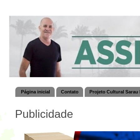
Página inicial
Contato
Projeto Cultural Sarau 
Publicidade