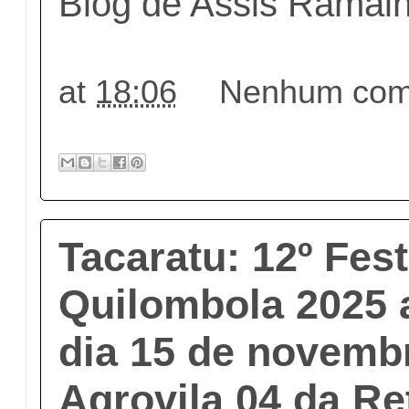
Blog de Assis Ramal
at
18:06
Nenhum come
Tacaratu: 12º Fest
Quilombola 2025 
dia 15 de novemb
Agrovila 04 da Re