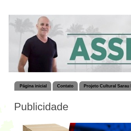
Página inicial
Contato
Projeto Cultural Sarau 
Publicidade