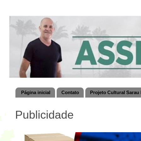
Página inicial
Contato
Projeto Cultural Sarau 
Publicidade