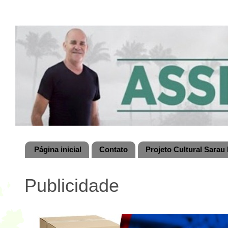
Página inicial
Contato
Projeto Cultural Sarau 
Publicidade