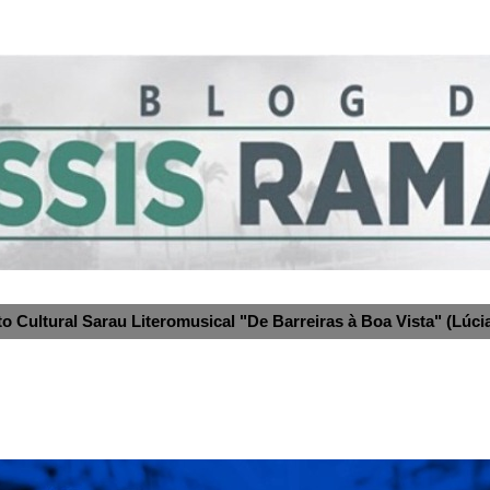
to Cultural Sarau Literomusical "De Barreiras à Boa Vista" (Lúcia