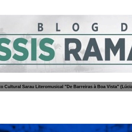
to Cultural Sarau Literomusical "De Barreiras à Boa Vista" (Lúcia