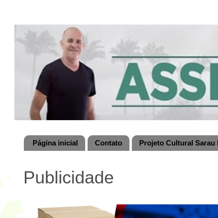
Página inicial
Contato
Projeto Cultural Sarau 
Publicidade