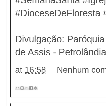
#SemanaSanta #Igrej
#DioceseDeFlorest
Divulgação: Paróquia
de Assis - Petrolândi
at
16:58
Nenhum come