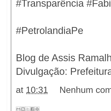
#Transparência #Fab
#PetrolandiaPe
Blog de Assis Ramal
Divulgação: Prefeitur
at
10:31
Nenhum come