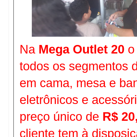
Na
Mega Outlet 20
o 
todos os segmentos 
em cama, mesa e ban
eletrônicos e acessór
preço único de
R$ 20
cliente tem à dispos