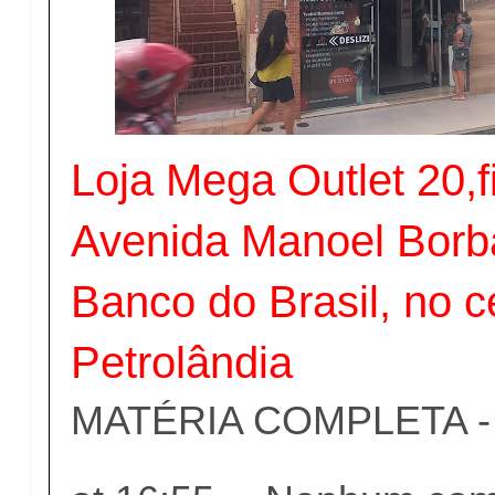
Loja Mega Outlet 20,f
Avenida Manoel Borb
Banco do Brasil, no c
Petrolândia
MATÉRIA COMPLETA - c