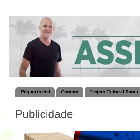
Página inicial
Contato
Projeto Cultural Sarau 
Publicidade