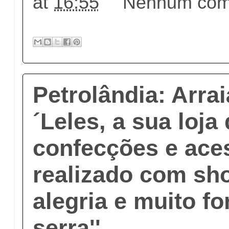
at
16:55
Nenhum come
Petrolândia: Arra
´Leles, a sua loja
confecções e aces
realizado com sh
alegria e muito fo
serra''