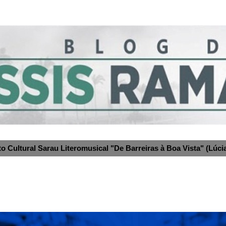
to Cultural Sarau Literomusical "De Barreiras à Boa Vista" (Lúcia