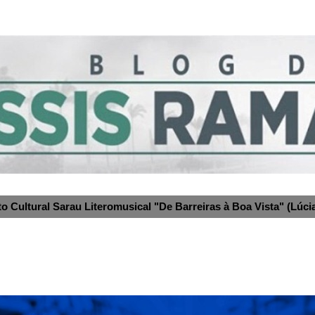
to Cultural Sarau Literomusical "De Barreiras à Boa Vista" (Lúcia