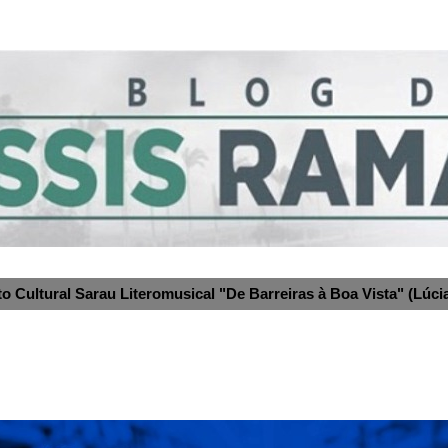
to Cultural Sarau Literomusical "De Barreiras à Boa Vista" (Lúcia