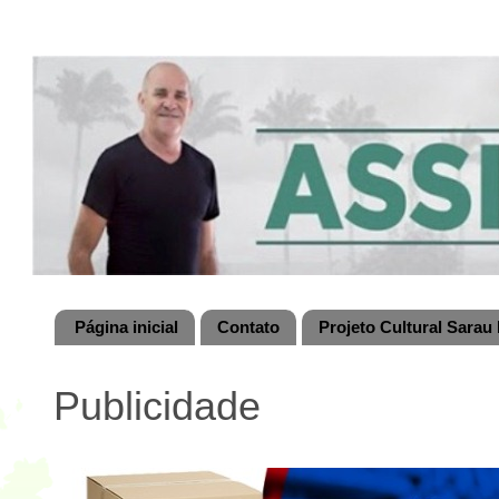
Página inicial
Contato
Projeto Cultural Sarau 
Publicidade