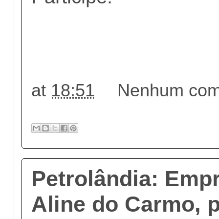
at
18:51
Nenhum come
Petrolândia: Emp
Aline do Carmo, p