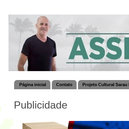
Página inicial
Contato
Projeto Cultural Sarau 
Publicidade