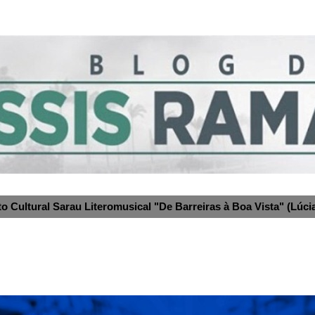
to Cultural Sarau Literomusical "De Barreiras à Boa Vista" (Lúcia