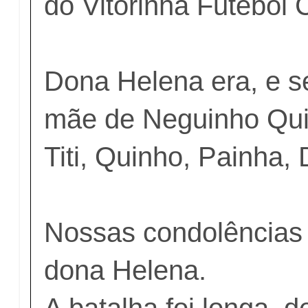
do Vitorinha Futebol 
Dona Helena era, e s
mãe de Neguinho Quil
Titi, Quinho, Painha,
Nossas condolências 
dona Helena.
A batalha foi longa,