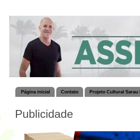
Página inicial
Contato
Projeto Cultural Sarau 
Publicidade