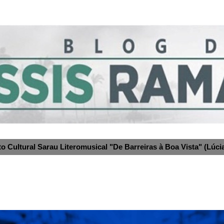
to Cultural Sarau Literomusical "De Barreiras à Boa Vista" (Lúcia