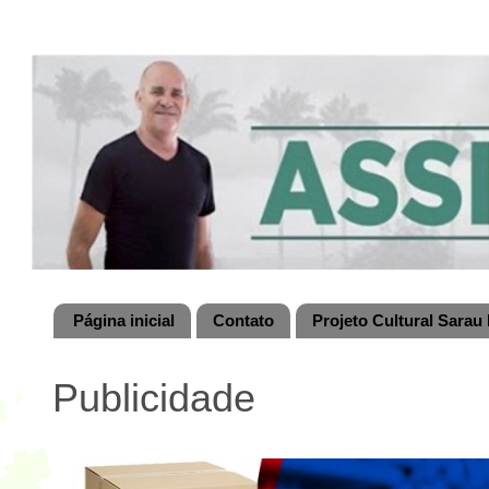
Página inicial
Contato
Projeto Cultural Sarau 
Publicidade